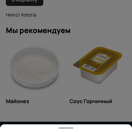
Heinz/ Astoria
Мы рекомендуем
Майонез
Соус Горчичный