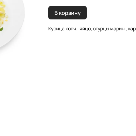
В корзину
Курица копч., яйцо, огурцы марин., ка