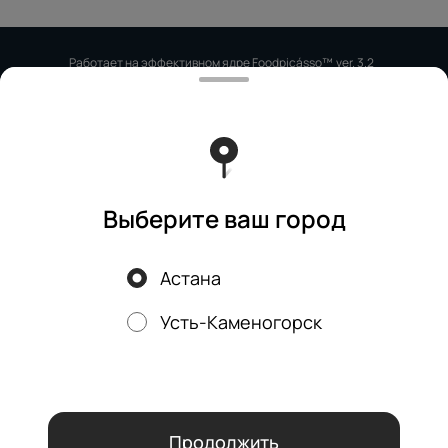
Работает на эффективном ядре
Foodpicásso
ver. 3.2
Политика конфиденциальности
Публичная оферта
Выберите ваш город
Астана
Акции, скидки, кэшбэк − в нашем приложении!
Усть-Каменогорск
Мы используем куки.
Пользуясь сайтом, вы даёте согласие на
обработку файлов cookie вашего браузера и использование
аналитических сервисов согласно нашей
политике
конфиденциальности
.