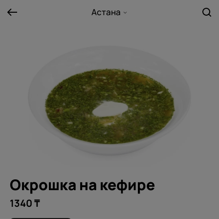
Астана
Окрошка на кефире
1340 ₸