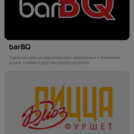
barBQ
Удачный микс из европейской, кавказской и японской
кухни, стейки и другие блюда на гриле