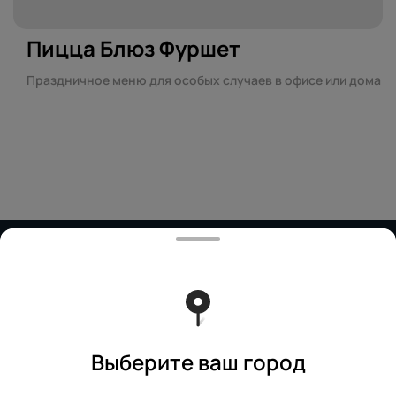
Пицца Блюз Фуршет
Праздничное меню для особых случаев в офисе или дома
Работает на эффективном ядре
Foodpicásso
ver. 3.2
Политика конфиденциальности
Публичная оферта
Выберите ваш город