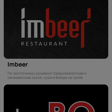
Imbeer
По-восточному душевно! Среднеазиатская и
паназиатская кухня, суши и блюда на гриле