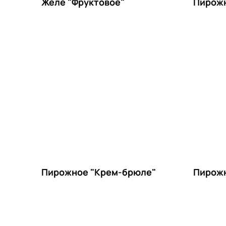
Желе "Фруктовое"
Пирожн
Пирожное "Крем-брюле"
Пирожн