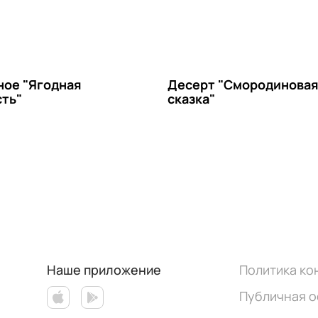
ое "Ягодная
Десерт "Смородинова
ть"
сказка"
Наше приложение
Политика к
Публичная 