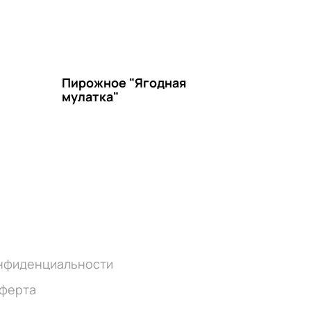
я
Пирожное "Ягодная
мулатка"
онфиденциальности
оферта