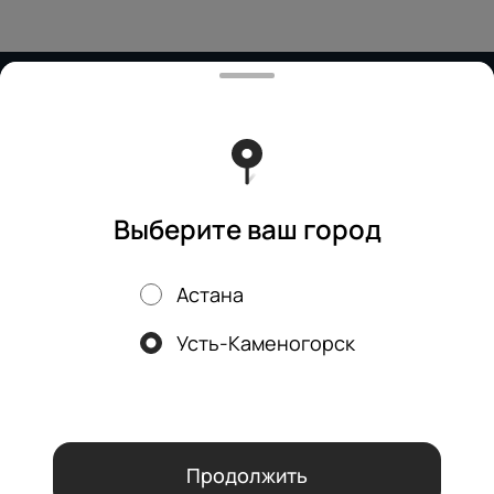
Работает на эффективном ядре
Foodpicásso
ver. 3.2
Политика конфиденциальности
Публичная оферта
Выберите ваш город
Астана
Акции, скидки, кэшбэк − в нашем приложении!
Усть-Каменогорск
Мы используем куки.
Пользуясь сайтом, вы даёте согласие на
обработку файлов cookie вашего браузера и использование
аналитических сервисов согласно нашей
политике
конфиденциальности
.
ОК