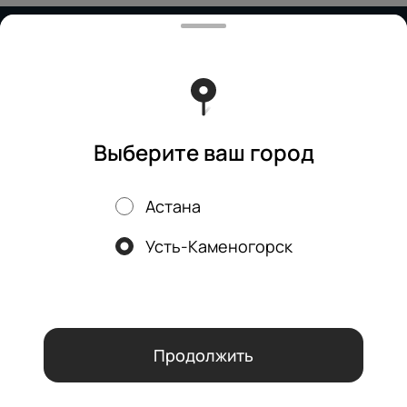
Работает на эффективном ядре
Foodpicásso
ver. 3.2
Политика конфиденциальности
Публичная оферта
Выберите ваш город
Астана
Акции, скидки, кэшбэк − в нашем приложении!
Усть-Каменогорск
Мы используем куки.
Пользуясь сайтом, вы даёте согласие на
обработку файлов cookie вашего браузера и использование
аналитических сервисов согласно нашей
политике
конфиденциальности
.
ОК