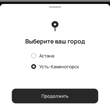
Работает на эффективном ядре
Foodpicásso
ver. 3.2
Политика конфиденциальности
Публичная оферта
Выберите ваш город
Астана
Акции, скидки, кэшбэк − в нашем приложении!
Усть-Каменогорск
Мы используем куки.
Пользуясь сайтом, вы даёте согласие на
обработку файлов cookie вашего браузера и использование
аналитических сервисов согласно нашей
политике
конфиденциальности
.
ОК