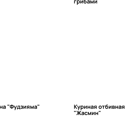
грибами
на "Фудзияма"
Куриная отбивная
"Жасмин"