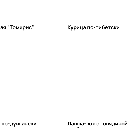
ая "Томирис"
Курица по-тибетски
 по-дунгански
Лапша-вок с говядиной