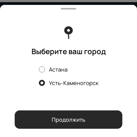
Работает на эффективном ядре
Foodpicásso
ver. 3.2
Политика конфиденциальности
Публичная оферта
Выберите ваш город
Астана
Акции, скидки, кэшбэк − в нашем приложении!
Усть-Каменогорск
Мы используем куки.
Пользуясь сайтом, вы даёте согласие на
обработку файлов cookie вашего браузера и использование
аналитических сервисов согласно нашей
политике
конфиденциальности
.
ОК