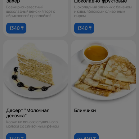
Захер"
шоколадно-фруктовые"
Всемирно известный
Шоколадный блинчик с бананом
шоколадный венский торт с
и киви, яблоком и сливочным
абрикосовой прослойкой
сыром
1340 ₸
1340 ₸
Десерт "Молочная
Блинчики
девочка"
Коржи на основе сгущенного
молока со сливочным кремом
1340 ₸
от 840 ₸