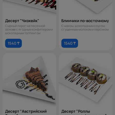
Десерт "Чизкейк"
Блинчики по-восточному
Сырный пирог на песочной
С маком, шоколадным соусом,
основе с ягодным конфитюром и
сгущенным молоком и персиком
шоколадным топпингом
1540 ₸
1540 ₸
Десерт "Австрийский
Десерт "Роллы