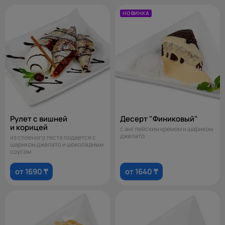
НОВИНКА
Рулет с вишней
Десерт "Финиковый"
и корицей
с английским кремом и шариком
джелато
из слоеного теста подается с
шариком джелато и шоколадным
соусом
от 1690 ₸
от 1640 ₸