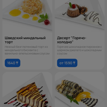
Шведский миндальный
Десерт "Горячо-
торт
холодно"
Нежный безглютеновый торт из
Горячее шоколадное пирожное с
миндального бисквита с
шариком джелато и шоколадным
ванильно-апельсиновым соусом
соусом
1640 ₸
от 1590 ₸