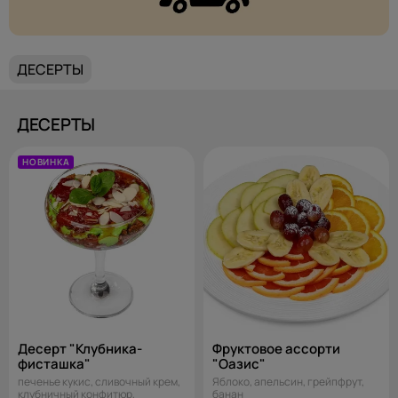
ДЕСЕРТЫ
ДЕСЕРТЫ
НОВИНКА
Десерт "Клубника-
Фруктовое ассорти
фисташка"
"Оазис"
печенье кукис, сливочный крем,
Яблоко, апельсин, грейпфрут,
клубничный конфитюр,
банан