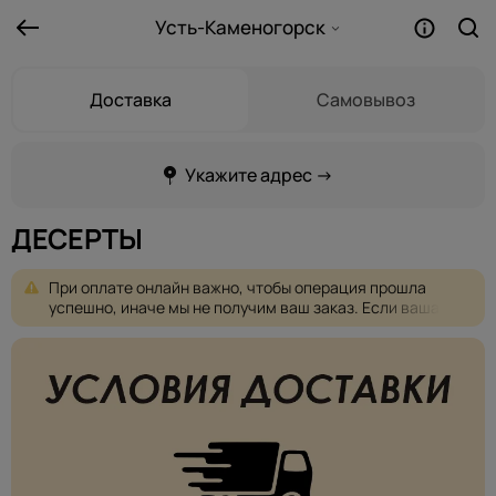
Усть-Каменогорск
Доставка
Самовывоз
Укажите адрес →
ДЕСЕРТЫ
При
оплате
онлайн
важно,
чтобы
операция
прошла
успешно,
иначе
мы
не
получим
ваш
заказ.
Если
ваша
оплата
не
проходит,
пожалуйста,
выберите
другую
форму
оплаты