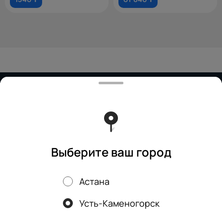
Работает на эффективном ядре
Foodpicásso
ver. 3.2
Политика конфиденциальности
Публичная оферта
Выберите ваш город
Астана
Акции, скидки, кэшбэк − в нашем приложении!
Усть-Каменогорск