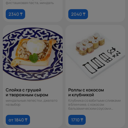
фисташковая паста, миндаль
2340 ₸
2040 ₸
Слойка с грушей
Роллы с кокосом
и творожным сыром
и клубникой
миндальные лепестки, джелато
Клубника со взбитыми сливками
на выбор
в блинчике, с кокосом
бальзамическим соусом и
клубничным сир
от 1840 ₸
1710 ₸