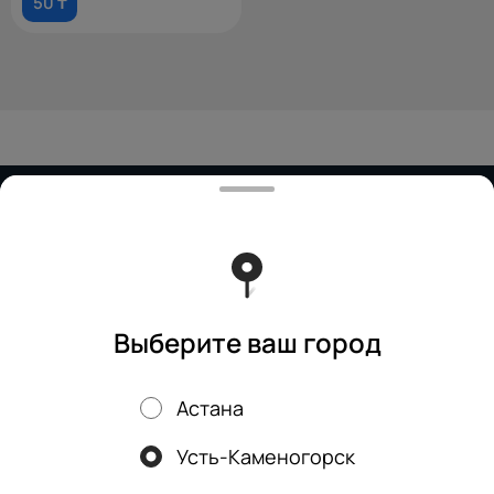
50 ₸
Работает на эффективном ядре
Foodpicásso
ver. 3.2
Политика конфиденциальности
Публичная оферта
Выберите ваш город
Астана
Акции, скидки, кэшбэк − в нашем приложении!
Усть-Каменогорск