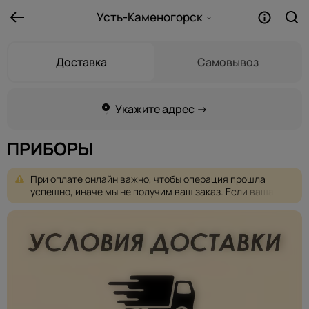
Усть-Каменогорск
Доставка
Самовывоз
Укажите адрес →
ПРИБОРЫ
При
оплате
онлайн
важно,
чтобы
операция
прошла
успешно,
иначе
мы
не
получим
ваш
заказ.
Если
ваша
оплата
не
проходит,
пожалуйста,
выберите
другую
форму
оплаты