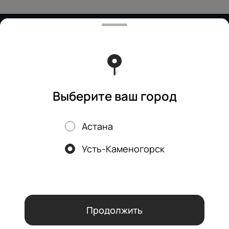
Работает на эффективном ядре
Foodpicásso
ver. 3.2
Политика конфиденциальности
Публичная оферта
Выберите ваш город
Астана
Акции, скидки, кэшбэк − в нашем приложении!
Усть-Каменогорск
Мы используем куки.
Пользуясь сайтом, вы даёте согласие на
обработку файлов cookie вашего браузера и использование
аналитических сервисов согласно нашей
политике
конфиденциальности
.
ОК