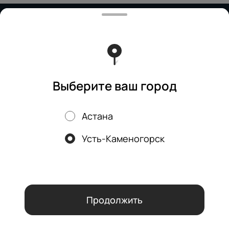
Работает на эффективном ядре
Foodpicásso
ver. 3.2
Политика конфиденциальности
Публичная оферта
Выберите ваш город
Астана
Акции, скидки, кэшбэк − в нашем приложении!
Усть-Каменогорск
Мы используем куки.
Пользуясь сайтом, вы даёте согласие на
обработку файлов cookie вашего браузера и использование
аналитических сервисов согласно нашей
политике
конфиденциальности
.
ОК