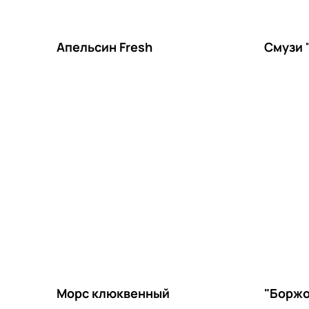
Апельсин Fresh
Смузи 
Морс клюквенный
"Боржо