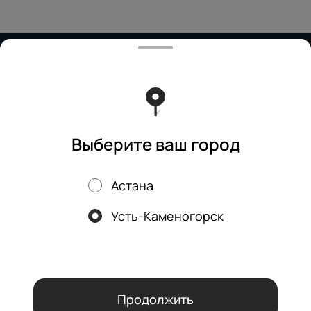
Работает на эффективном ядре
Foodpicásso
ver. 3.2
Политика конфиденциальности
Публичная оферта
Выберите ваш город
Астана
Акции, скидки, кэшбэк − в нашем приложении!
Усть-Каменогорск
Мы используем куки.
Пользуясь сайтом, вы даёте согласие на
обработку файлов cookie вашего браузера и использование
аналитических сервисов согласно нашей
политике
конфиденциальности
.
ОК