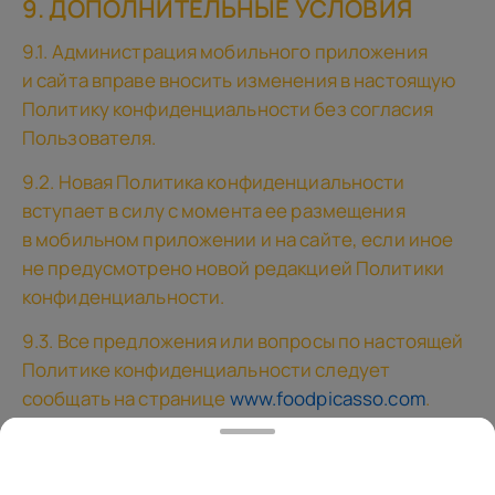
9. ДОПОЛНИТЕЛЬНЫЕ УСЛОВИЯ
9.1. Администрация мобильного приложения
и сайта вправе вносить изменения в настоящую
Политику конфиденциальности без согласия
Пользователя.
9.2. Новая Политика конфиденциальности
вступает в силу с момента ее размещения
в мобильном приложении и на сайте, если иное
не предусмотрено новой редакцией Политики
конфиденциальности.
9.3. Все предложения или вопросы по настоящей
Политике конфиденциальности следует
сообщать на странице
www.foodpicasso.com
.