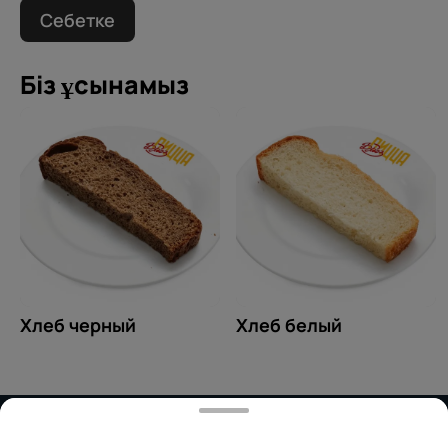
Себетке
Біз ұсынамыз
Хлеб черный
Хлеб белый
Тиімді ядрода жұмыс істейді
Foodpicásso
ver. 3.2