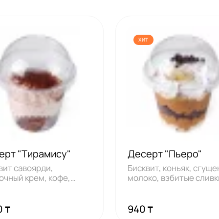
ХИТ
ерт "Тирамису"
Десерт "Пьеро"
вит савоярди,
Бисквит, коньяк, сгущ
очный крем, кофе,
молоко, взбитые сливк
як, какао
крем сахар
0 ₸
940 ₸