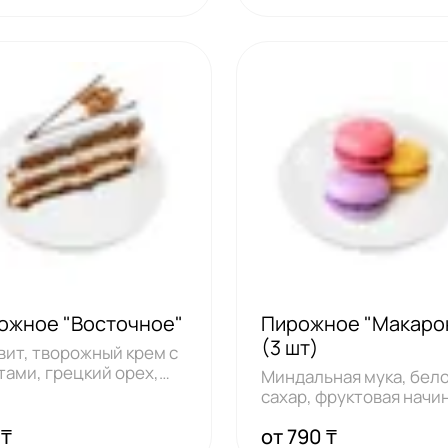
ожное "Восточное"
Пирожное "Макаро
(3 шт)
вит, творожный крем с
тами, грецкий орех,
Миндальная мука, бело
овь, м
сахар, фруктовая начи
(выберите 3
 ₸
от 790 ₸