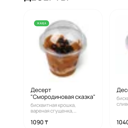
ЖАҢА
Десерт
Дес
"Смородиновая сказка"
биск
слив
бисквитная крошка,
конь
вареная сгущенка,
смородина
1090 ₸
104