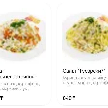
ат
Салат "Гусарский"
льневосточный"
Курица копченая, яйцо
огурцы марин., картоф
 красная, картофель,
чеснок, май
, морковь, лук
нованный, ма
 ₸
840 ₸