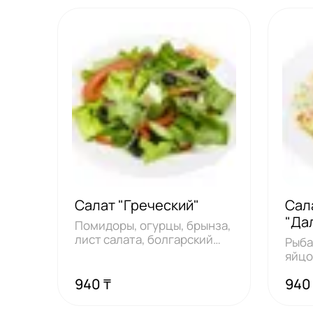
Салат "Греческий"
Сал
"Да
Помидоры, огурцы, брынза,
лист салата, болгарский
Рыба
перец, лук
яйцо
мари
940 ₸
940