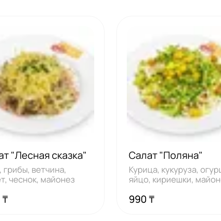
ат "Лесная сказка"
Салат "Поляна"
, грибы, ветчина,
Курица, кукуруза, огур
т, чеснок, майонез
яйцо, кириешки, майо
 ₸
990 ₸