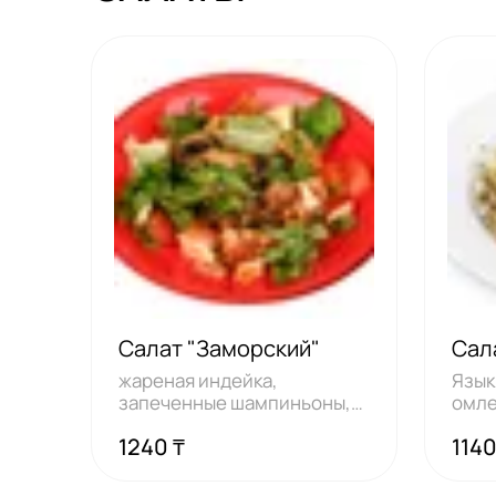
Салат "Заморский"
Сал
жареная индейка,
Язык
запеченные шампиньоны,
омле
помидоры, сыр, лист
1240 ₸
1140