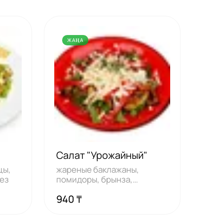
ЖАҢА
Салат "Урожайный"
цы,
жареные баклажаны,
нез
помидоры, брынза,
жареный лук, лист салат
940 ₸