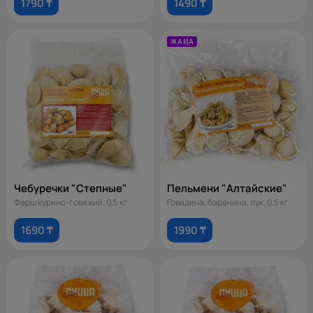
1790 ₸
1490 ₸
ЖАҢА
Чебуречки "Степные"
Пельмени "Алтайские"
Фарш курино-говяжий, 0,5 кг
Говядина, баранина, лук, 0,5 кг
1690 ₸
1990 ₸