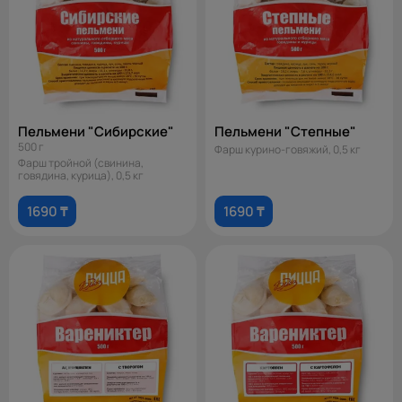
Пельмени "Сибирские"
Пельмени "Степные"
500 г
Фарш курино-говяжий, 0,5 кг
Фарш тройной (свинина,
говядина, курица), 0,5 кг
1690 ₸
1690 ₸