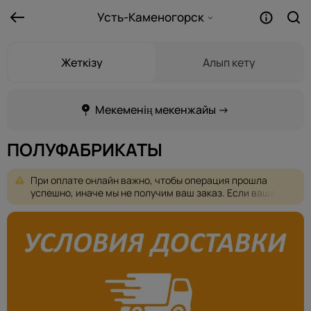
Усть-Каменогорск
Жеткізу
Алып кету
Мекеменің мекенжайы →
ПОЛУФАБРИКАТЫ
При
оплате
онлайн
важно,
чтобы
операция
прошла
успешно,
иначе
мы
не
получим
ваш
заказ.
Если
ваша
оплата
не
проходит,
пожалуйста,
выберите
другую
форму
оплаты