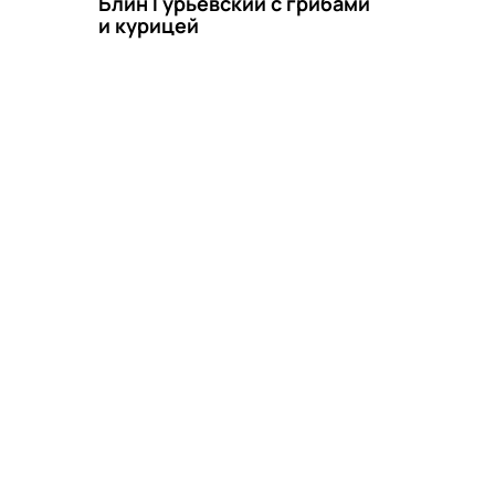
Блин Гурьевский с грибами
и курицей