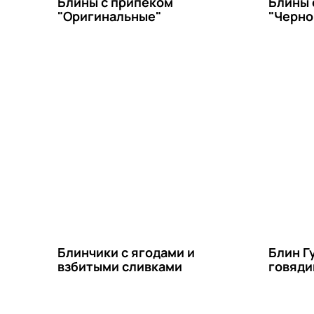
Блины с припеком
Блины 
"Оригинальные"
"Черно
Блинчики с ягодами и
Блин Г
взбитыми сливками
говяди