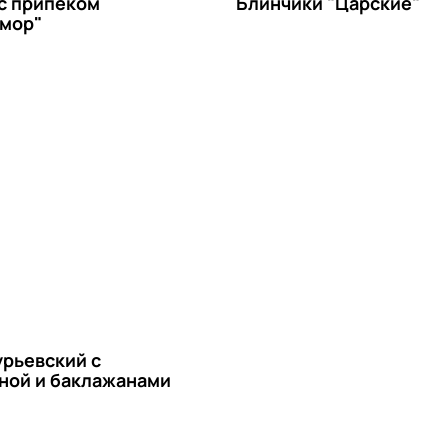
с припеком
Блинчики "Царские"
мор"
урьевский с
ной и баклажанами