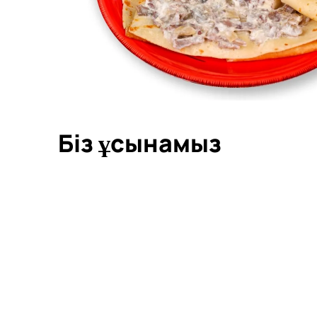
Біз ұсынамыз