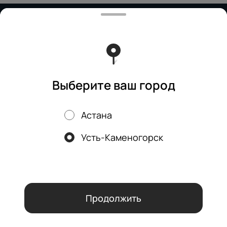
Работает на эффективном ядре
Foodpicásso
ver. 3.2
Политика конфиденциальности
Публичная оферта
Выберите ваш город
Астана
Акции, скидки, кэшбэк − в нашем приложении!
Усть-Каменогорск
Мы используем куки.
Пользуясь сайтом, вы даёте согласие на
обработку файлов cookie вашего браузера и использование
аналитических сервисов согласно нашей
политике
конфиденциальности
.
ОК