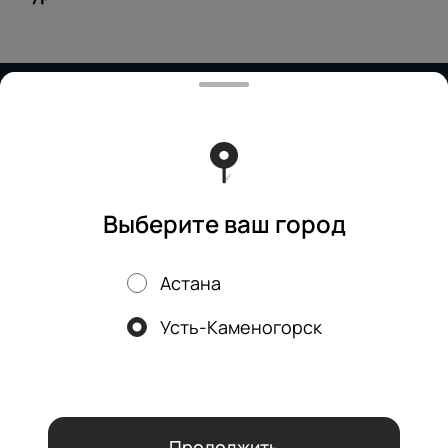
Работает на эффективном ядре
Foodpicásso
ver. 3.2
Политика конфиденциальности
Публичная оферта
Выберите ваш город
Астана
Акции, скидки, кэшбэк − в нашем приложении!
Усть-Каменогорск
Мы используем куки.
Пользуясь сайтом, вы даёте согласие на
обработку файлов cookie вашего браузера и использование
аналитических сервисов согласно нашей
политике
конфиденциальности
.