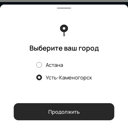
Работает на эффективном ядре
Foodpicásso
ver. 3.2
Политика конфиденциальности
Публичная оферта
Выберите ваш город
Астана
Акции, скидки, кэшбэк − в нашем приложении!
Усть-Каменогорск
Мы используем куки.
Пользуясь сайтом, вы даёте согласие на
обработку файлов cookie вашего браузера и использование
аналитических сервисов согласно нашей
политике
конфиденциальности
.
ОК