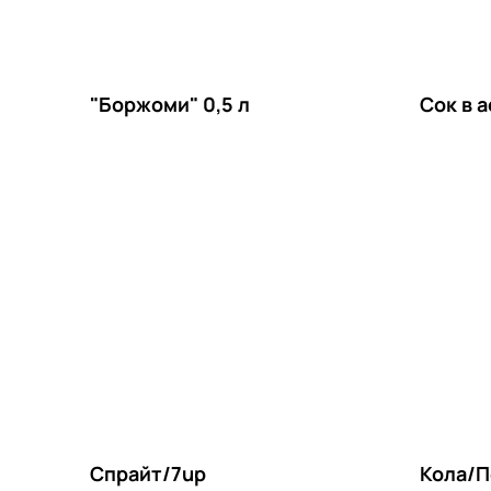
"Боржоми" 0,5 л
Сок в 
Спрайт/7up
Кола/П