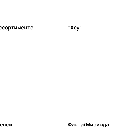
ассортименте
"Асу"
епси
Фанта/Миринда