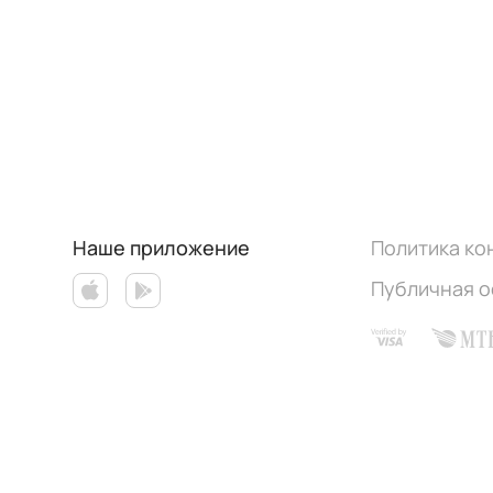
Наше приложение
Политика к
Публичная 
Работает на эффективном ядре
Foodpicásso
ver. 3.3