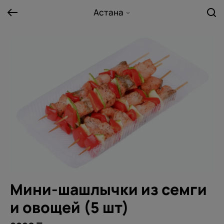
Астана
Мини-шашлычки из семги
и овощей (5 шт)