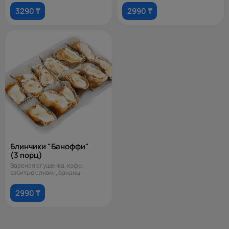
3290 ₸
2990 ₸
Блинчики "Баноффи"
(3 порц)
Вареная сгущенка, кофе,
взбитые сливки, бананы
2990 ₸