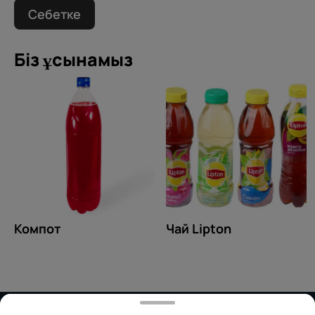
Себетке
Біз ұсынамыз
Компот
Чай Lipton