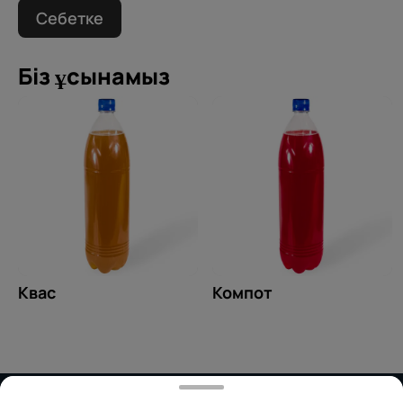
Себетке
Біз ұсынамыз
Квас
Компот