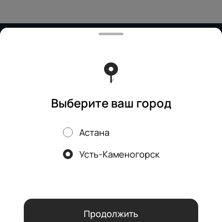
Работает на эффективном ядре
Foodpicásso
ver. 3.2
Политика конфиденциальности
Публичная оферта
Бизнес-ланч
Выберите ваш город
Астана
Акции, скидки, кэшбэк − в нашем приложении!
Усть-Каменогорск
Мы используем куки.
Пользуясь сайтом, вы даёте согласие на
обработку файлов cookie вашего браузера и использование
аналитических сервисов согласно нашей
политике
конфиденциальности
.
ОК