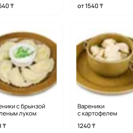
640 ₸
от 1540 ₸
еники с брынзой
Вареники
еленым луком
с картофелем
 ₸
1240 ₸