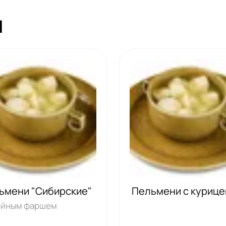
И
ьмени "Сибирские"
Пельмени с куриц
ойным фаршем