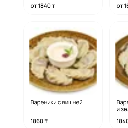
от 1840 ₸
от 1
Вареники с вишней
Вар
и з
1860 ₸
1840