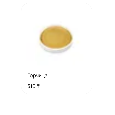
Горчица
310 ₸