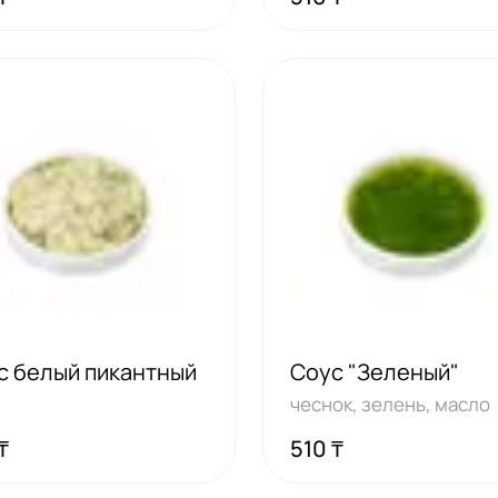
с белый пикантный
Соус "Зеленый"
чеснок, зелень, масло
₸
510 ₸