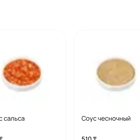
с сальса
Соус чесночный
₸
510 ₸