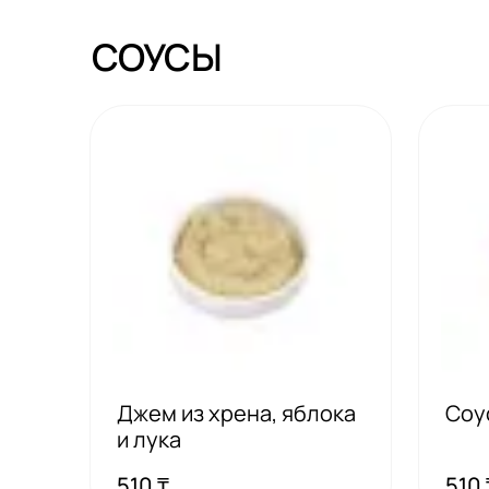
СОУСЫ
Джем из хрена, яблока
Соу
и лука
510 ₸
510 