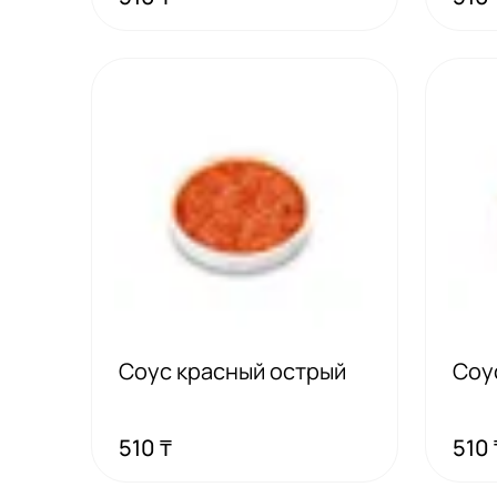
Соус красный острый
Соу
510 ₸
510 