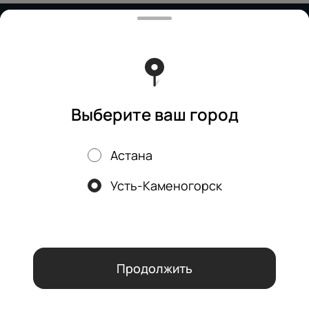
Работает на эффективном ядре
Foodpicásso
ver. 3.2
Политика конфиденциальности
Публичная оферта
Бизнес-ланч
Выберите ваш город
Астана
Акции, скидки, кэшбэк − в нашем приложении!
Усть-Каменогорск
Мы используем куки.
Пользуясь сайтом, вы даёте согласие на
обработку файлов cookie вашего браузера и использование
аналитических сервисов согласно нашей
политике
конфиденциальности
.
ОК