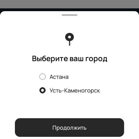
Работает на эффективном ядре
Foodpicásso
ver. 3.2
Политика конфиденциальности
Публичная оферта
Бизнес-ланч
Выберите ваш город
Астана
Акции, скидки, кэшбэк − в нашем приложении!
Усть-Каменогорск
Мы используем куки.
Пользуясь сайтом, вы даёте согласие на
обработку файлов cookie вашего браузера и использование
аналитических сервисов согласно нашей
политике
конфиденциальности
.
ОК