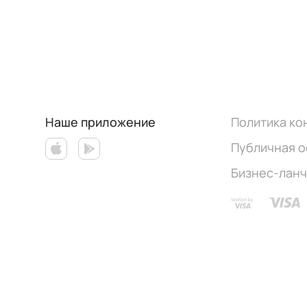
Наше приложение
Политика к
Публичная 
Бизнес-лан
Работает на эффективном ядре
Foodpicásso
ver. 3.3