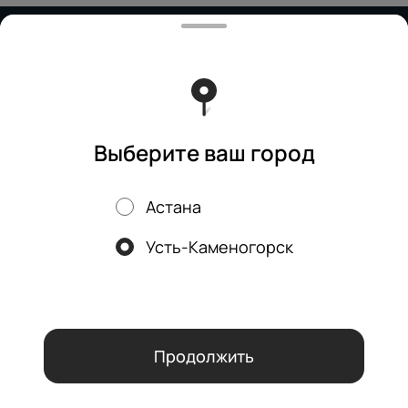
Работает на эффективном ядре
Foodpicásso
ver. 3.2
Политика конфиденциальности
Публичная оферта
Выберите ваш город
Астана
Акции, скидки, кэшбэк − в нашем приложении!
Усть-Каменогорск
Мы используем куки.
Пользуясь сайтом, вы даёте согласие на
обработку файлов cookie вашего браузера и использование
аналитических сервисов согласно нашей
политике
конфиденциальности
.
ОК