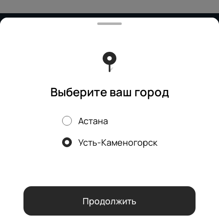
Работает на эффективном ядре
Foodpicásso
ver. 3.2
Политика конфиденциальности
Публичная оферта
Выберите ваш город
Астана
Акции, скидки, кэшбэк − в нашем приложении!
Усть-Каменогорск
Мы используем куки.
Пользуясь сайтом, вы даёте согласие на
обработку файлов cookie вашего браузера и использование
аналитических сервисов согласно нашей
политике
конфиденциальности
.
ОК