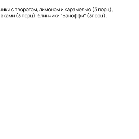
чики с творогом, лимоном и карамелью (3 порц),
вками (3 порц), блинчики "Баноффи" (3порц),