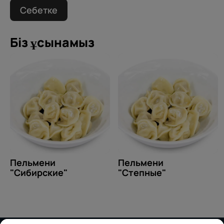
Себетке
Біз ұсынамыз
Пельмени
Пельмени
"Сибирские"
"Степные"