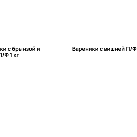
ки с брынзой и
Вареники с вишней П/Ф 
/Ф 1 кг