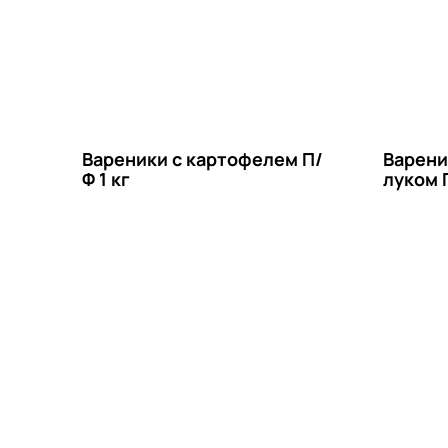
Вареники с картофелем П/
Варени
Ф 1 кг
луком П