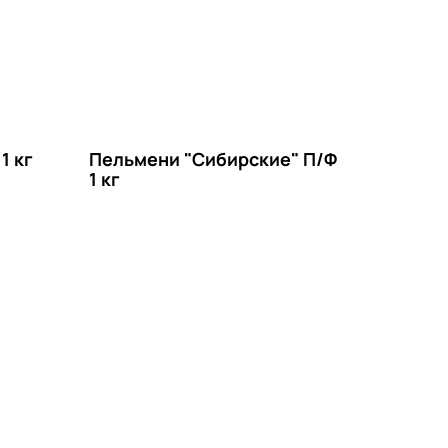
1 кг
Пельмени "Сибирские" П/Ф
1 кг