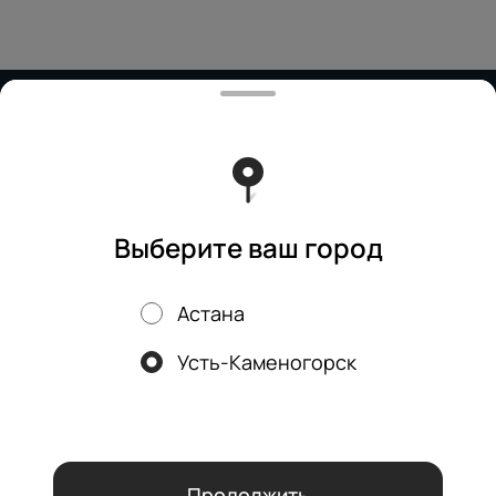
Работает на эффективном ядре
Foodpicásso
ver. 3.2
Политика конфиденциальности
Публичная оферта
Бизнес-ланч
Выберите ваш город
Астана
Акции, скидки, кэшбэк − в нашем приложении!
Усть-Каменогорск
Мы используем куки.
Пользуясь сайтом, вы даёте согласие на
обработку файлов cookie вашего браузера и использование
аналитических сервисов согласно нашей
политике
конфиденциальности
.