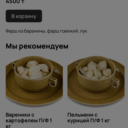
4500 ₸
В корзину
Фарш из баранины, фарш говяжий, лук
Мы рекомендуем
Вареники с
Пельмени с
картофелем П/Ф 1
курицей П/Ф 1 кг
кг