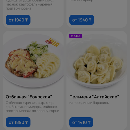
Курица, огурцы, соевый соус,
чеснок, картофель жареный,
подгарнировка
от 1940 ₸
от 1940 ₸
ЖАҢА
Отбивная "Боярская"
Пельмени "Алтайские"
Отбивная куриная, сыр, кляр,
из говядины и баранины
грибы, лук, помидоры, майонез,
подгарнировка по сезону, гарни
от 1890 ₸
от 1410 ₸