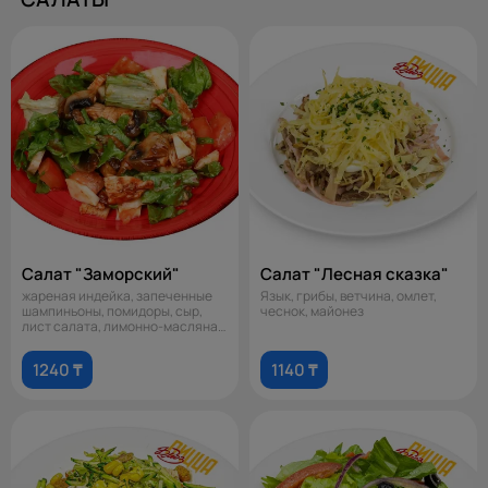
Салат "Заморский"
Салат "Лесная сказка"
жареная индейка, запеченные
Язык, грибы, ветчина, омлет,
шампиньоны, помидоры, сыр,
чеснок, майонез
лист салата, лимонно-масляная
запра
1240 ₸
1140 ₸