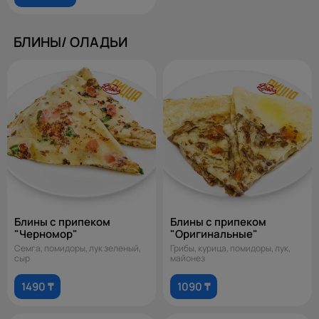
БЛИНЫ/ ОЛАДЬИ
Блины с припеком
Блины с припеком
"Черномор"
"Оригинальные"
Семга, помидоры, лук зеленый,
Грибы, курица, помидоры, лук,
сыр
майонез
1490 ₸
1090 ₸