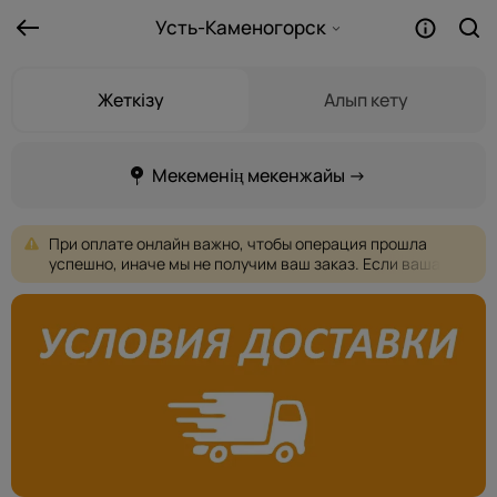
Усть-Каменогорск
Жеткізу
Алып кету
Мекеменің мекенжайы →
При
оплате
онлайн
важно,
чтобы
операция
прошла
успешно,
иначе
мы
не
получим
ваш
заказ.
Если
ваша
оплата
не
проходит,
пожалуйста,
выберите
другую
форму
оплаты