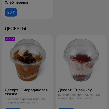
Хлеб черный
20 ₸
ДЕСЕРТЫ
ЖАҢА
Десерт "Смородиновая
Десерт "Тирамису"
сказка"
бисквит савоярди, сливочный
крем, кофе, коньяк, какао
бисквитная крошка, вареная
сгущенка, смородина