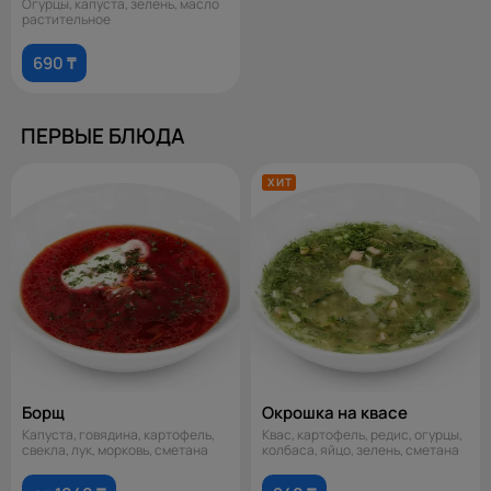
Огурцы, капуста, зелень, масло
растительное
690 ₸
ПЕРВЫЕ БЛЮДА
ХИТ
Борщ
Окрошка на квасе
Капуста, говядина, картофель,
Квас, картофель, редис, огурцы,
свекла, лук, морковь, сметана
колбаса, яйцо, зелень, сметана