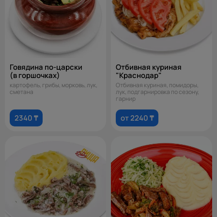
Говядина по-царски
Отбивная куриная
(в горшочках)
"Краснодар"
картофель, грибы, морковь, лук,
Отбивная куриная, помидоры,
сметана
лук, подгарнировка по сезону,
гарнир
2340 ₸
от 2240 ₸