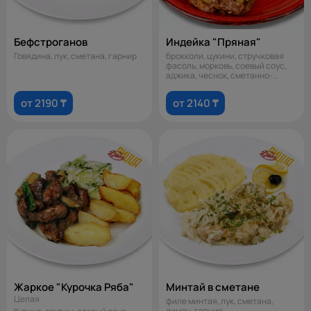
Бефстроганов
Индейка "Пряная"
Говядина, лук, сметана, гарнир
брокколи, цукини, стручковая
фасоль, морковь, соевый соус,
аджика, чеснок, сметанно-
томатн
от 2190 ₸
от 2140 ₸
Жаркое "Курочка Ряба"
Минтай в сметане
Целая
филе минтая, лук, сметана,
лимон, гарнир