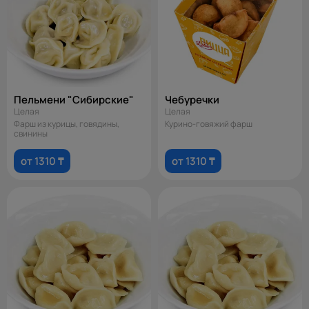
Пельмени "Сибирские"
Чебуречки
Целая
Целая
Фарш из курицы, говядины,
Курино-говяжий фарш
свинины
от 1310 ₸
от 1310 ₸