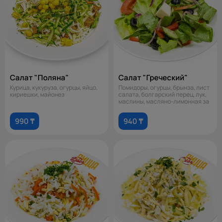
Салат "Поляна"
Салат "Греческий"
Курица, кукуруза, огурцы, яйцо,
Помидоры, огурцы, брынза, лист
кириешки, майонез
салата, болгарский перец, лук,
маслины, масляно-лимонная за
990 ₸
940 ₸