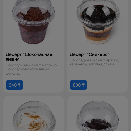
Десерт "Шоколадная
Десерт "Сникерс"
вишня"
шоколадный бисквит, арахис,
карамель, шоколад, сливки
шоколадный бисквит, молочно-
шоколадное суфле, вишня,
шоколад
940 ₸
890 ₸