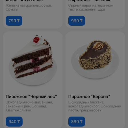
Желе из натуральных соков,
Сырный пирог на песочном
фрукты
тесте, сахарная пудра
790 ₸
990 ₸
Пирожное "Черный лес"
Пирожное "Верона"
Шоколадный бисквит, вишня,
Шоколадный бисквит,
сахарный крем, шоколад,
шоколадный сироп, шоколадная
взбитые сливки
паста, грецкий орех
940 ₸
890 ₸