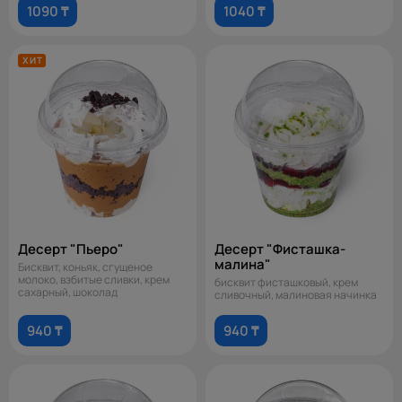
1090 ₸
1040 ₸
ХИТ
Десерт "Пьеро"
Десерт "Фисташка-
малина"
Бисквит, коньяк, сгущеное
молоко, взбитые сливки, крем
бисквит фисташковый, крем
сахарный, шоколад
сливочный, малиновая начинка
940 ₸
940 ₸