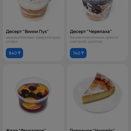
Десерт "Винни Пух"
Десерт "Черепаха"
медовый бисквит, заварной крем,
Бисквитное печенье, крем со
сливки
сметаной, шоколад
840 ₸
740 ₸
Желе "Фруктовое"
Пирожное "Чизкейк"