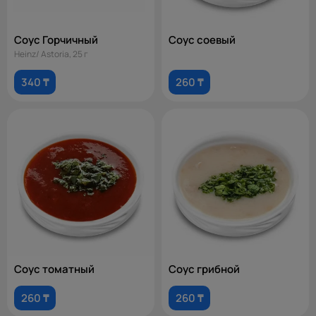
Соус Горчичный
Соус соевый
Heinz/ Astoria, 25 г
340 ₸
260 ₸
Соус томатный
Соус грибной
260 ₸
260 ₸