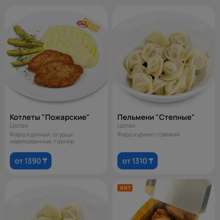
Котлеты "Пожарские"
Пельмени "Степные"
Целая
Целая
Фарш куриный, огурцы
Фарш курино-говяжий
маринованные, гарнир
от 1390 ₸
от 1310 ₸
ХИТ