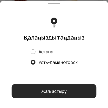
Пирожное "Ягодная
Пирожное "Ягодная
мулатка"
нежность"
шоколадный бисквит белый
бисквит, творожное суфле,
бисквит, клубничная начинка,
ягоды
Қалаңызды таңдаңыз
ягодный конфитюр
740 ₸
740 ₸
Астана
Усть-Каменогорск
Біз cookie файлдарын қолданамыз
Осы веб-сайтты пайдалану
арқылы сіз браузеріңіздің cookie файлдарын өңдеуге және
Құпиялылық саясатына
сәйкес аналитикалық қызметтерді
пайдалануға келісесіз.
OK