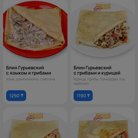
Блин Гурьевский
Блин Гурьевский
с языком и грибами
с грибами и курицей
язык, шампиньоны, сметана
Курица, грибы, помидоры, лук,
майонез
1290 ₸
1190 ₸