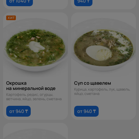
от 1040 ₸
940 ₸
ХИТ
Окрошка
Суп со щавелем
на минеральной воде
Курица, картофель, лук, щавель,
яйцо, сметана
Картофель, редис, огурцы,
ветчина, яйцо, зелень, сметана
от 940 ₸
от 940 ₸