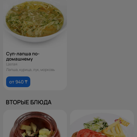
Суп-лапша по-
домашнему
Целая
Лапша, курица, лук, морковь
от 940 ₸
ВТОРЫЕ БЛЮДА