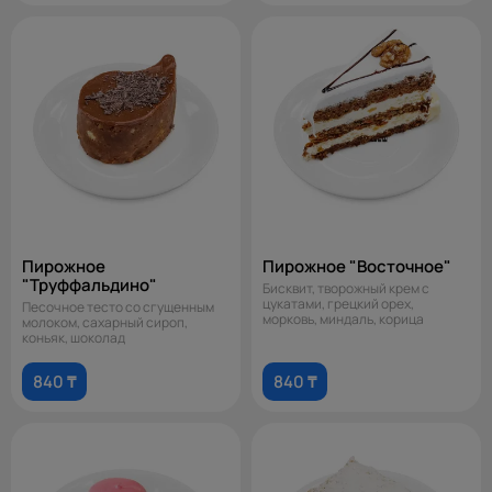
Пирожное
Пирожное "Восточное"
"Труффальдино"
Бисквит, творожный крем с
цукатами, грецкий орех,
Песочное тесто со сгущенным
морковь, миндаль, корица
молоком, сахарный сироп,
коньяк, шоколад
840 ₸
840 ₸