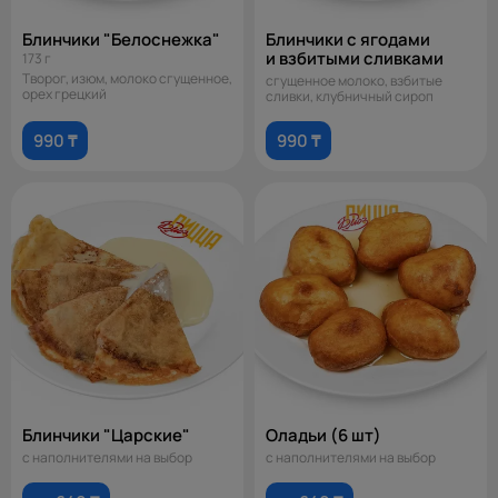
Блинчики "Белоснежка"
Блинчики с ягодами
и взбитыми сливками
173 г
Творог, изюм, молоко сгущенное,
сгущенное молоко, взбитые
орех грецкий
сливки, клубничный сироп
990 ₸
990 ₸
Блинчики "Царские"
Оладьи (6 шт)
с наполнителями на выбор
с наполнителями на выбор