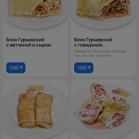
Блин Гурьевский
Блин Гурьевский
с ветчиной и сыром
с говядиной
и помидорами
Говядина, помидоры, морковь,
лук, чеснок, майонез
1190 ₸
1190 ₸