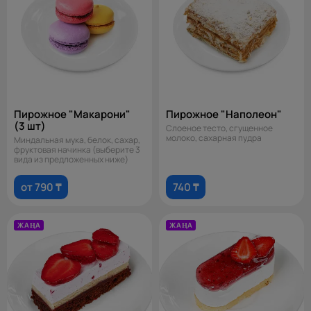
Пирожное "Макарони"
Пирожное "Наполеон"
(3 шт)
Слоеное тесто, сгущенное
молоко, сахарная пудра
Миндальная мука, белок, сахар,
фруктовая начинка (выберите 3
вида из предложенных ниже)
от 790 ₸
740 ₸
ЖАҢА
ЖАҢА