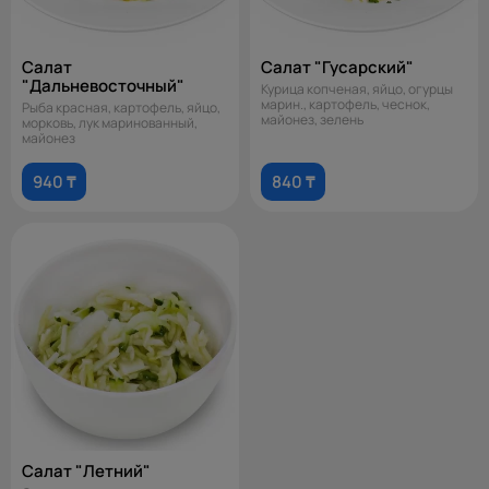
Салат
Салат "Гусарский"
"Дальневосточный"
Курица копченая, яйцо, огурцы
марин., картофель, чеснок,
Рыба красная, картофель, яйцо,
майонез, зелень
морковь, лук маринованный,
майонез
940 ₸
840 ₸
Салат "Летний"